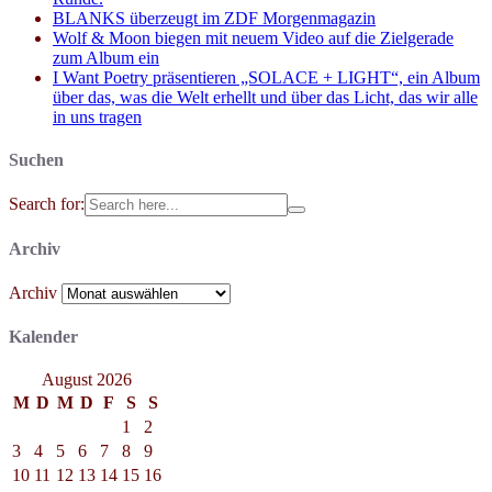
BLANKS überzeugt im ZDF Morgenmagazin
Wolf & Moon biegen mit neuem Video auf die Zielgerade
zum Album ein
I Want Poetry präsentieren „SOLACE + LIGHT“, ein Album
über das, was die Welt erhellt und über das Licht, das wir alle
in uns tragen
Suchen
Search for:
Archiv
Archiv
Kalender
August 2026
M
D
M
D
F
S
S
1
2
3
4
5
6
7
8
9
10
11
12
13
14
15
16