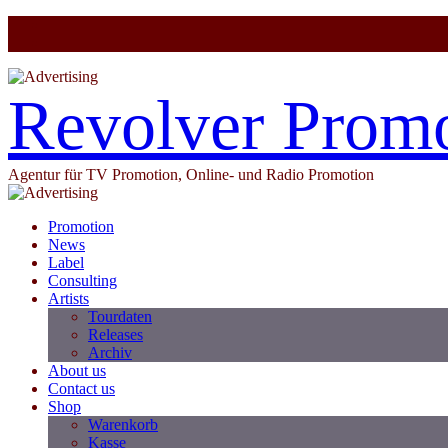
Revolver Prom
Agentur für TV Promotion, Online- und Radio Promotion
Promotion
News
Label
Consulting
Artists
Tourdaten
Releases
Archiv
About us
Contact us
Shop
Warenkorb
Kasse