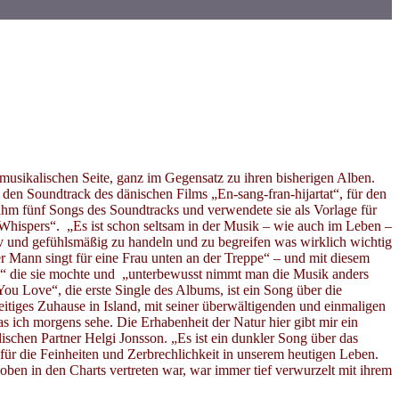
musikalischen Seite, ganz im Gegensatz zu ihren bisherigen Alben.
en Soundtrack des dänischen Films „En-sang-fran-hijartat“, für den
nahm fünf Songs des Soundtracks und verwendete sie als Vorlage für
Whispers“. „Es ist schon seltsam in der Musik – wie auch im Leben –
iv und gefühlsmäßig zu handeln und zu begreifen was wirklich wichtig
r Mann singt für eine Frau unten an der Treppe“ – und mit diesem
nn“ die sie mochte und „unterbewusst nimmt man die Musik anders
ou Love“, die erste Single des Albums, ist ein Song über die
eitiges Zuhause in Island, mit seiner überwältigenden und einmaligen
 was ich morgens sehe. Die Erhabenheit der Natur hier gibt mir ein
ischen Partner Helgi Jonsson. „Es ist ein dunkler Song über das
 für die Feinheiten und Zerbrechlichkeit in unserem heutigen Leben.
ben in den Charts vertreten war, war immer tief verwurzelt mit ihrem