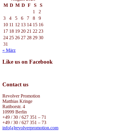
M
D
M
D
F
S
S
1
2
3
4
5
6
7
8
9
10
11
12
13
14
15
16
17
18
19
20
21
22
23
24
25
26
27
28
29
30
31
« März
Like us on Facebook
Contact us
Revolver Promotion
Matthias Kringe
Ratiborstr. 4
10999 Berlin
+49 / 30 / 627 351 – 71
+49 / 30 / 627 351 – 73
info[a]revolverpromotion.com