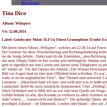
Mein Konto
Tina Dico
Album: Whispers
Vö: 22.08.2014
Label: Goodwater Music SLF t/a Finest Gramophone (Under Exclu
Mit ihrem neuen Album „Whispers“, welches am 22.08.14 auf Finest G
Der Auslöser für diese Neuorientierung und Richtungsänderung beim 
sie die Songs lieferte. Dabei kam ihr die Erkenntnis, „dass Befreiun
das neue Album. Dabei ist ihre warme und eindringliche Stimme und 
geht es eigentlich nur ums Lernen und darum seine Fähigkeiten zu pe
ist“ erklärt sie. Für den Opener des Albums „The Woman Downstairs“
Bild vor Augen fand sie eine neue Offenheit beim schreiben. Es war
wahr, es ist ein unglaublicher Flow“. Ihre Themen sind universell. 
Letzteren – „Manchmal halte ich inne, und weiß jetzt was es heißt si
Landschaft liefert ihr noch zusätzliche Inspirationen. Über „Drifting“,
Stück Sicherheit und es fühlt sich an wie eine neue Quelle um Songs 
Gefühl betäubt zu sein, den Kontakt zu verlieren zu allem Schönen un
Jeder schreit…. warum nicht mal flüstern?“ Die gebürtige Dänin, die
jeweiligen Zuhause – ob Dänemark, London oder Island – aber auf „Wh