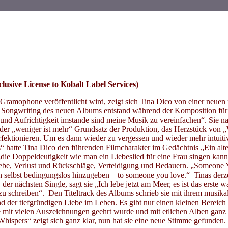
sive License to Kobalt Label Services)
ramophone veröffentlicht wird, zeigt sich Tina Dico von einer neuen 
Songwriting des neuen Albums entstand während der Komposition für d
g und Aufrichtigkeit imstande sind meine Musik zu vereinfachen“. Sie 
der „weniger ist mehr“ Grundsatz der Produktion, das Herzstück von „
rfektionieren. Um es dann wieder zu vergessen und wieder mehr intuit
 hatte Tina Dico den führenden Filmcharakter im Gedächtnis „Ein alte
 „die Doppeldeutigkeit wie man ein Liebeslied für eine Frau singen ka
Liebe, Verlust und Rückschläge, Verteidigung und Bedauern. „Someone Y
ch selbst bedingungslos hinzugeben – to someone you love.“ Tinas derz
 der nächsten Single, sagt sie „Ich lebe jetzt am Meer, es ist das erste
zu schreiben“. Den Titeltrack des Albums schrieb sie mit ihrem musikal
d der tiefgründigen Liebe im Leben. Es gibt nur einen kleinen Bereich
 mit vielen Auszeichnungen geehrt wurde und mit etlichen Alben ganz o
ispers“ zeigt sich ganz klar, nun hat sie eine neue Stimme gefunden.