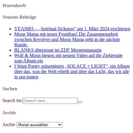
Warenkorb
Neueste Beiträge
YEAHRS – „Spiritual Sickness“ am 1. März 2024 erschienen
Moop Mama mit neuer Frontfrau! Die Zusammenarbeit
zwischen Revolver und Moop Mama geht in die nächste
Runde.
BLANKS überzeugt im ZDF Morgenmagazin
Wolf & Moon biegen mit neuem Video auf die Zielgerade
zum Album ein
I Want Poetry präsentieren „SOLACE + LIGHT“, ein Album
über das, was die Welt erhellt und über das Licht, das wir alle
in uns tragen
Suchen
Search for:
Archiv
Archiv