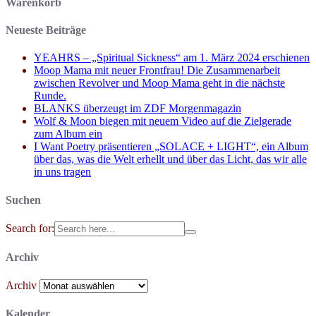
Warenkorb
Neueste Beiträge
YEAHRS – „Spiritual Sickness“ am 1. März 2024 erschienen
Moop Mama mit neuer Frontfrau! Die Zusammenarbeit
zwischen Revolver und Moop Mama geht in die nächste
Runde.
BLANKS überzeugt im ZDF Morgenmagazin
Wolf & Moon biegen mit neuem Video auf die Zielgerade
zum Album ein
I Want Poetry präsentieren „SOLACE + LIGHT“, ein Album
über das, was die Welt erhellt und über das Licht, das wir alle
in uns tragen
Suchen
Search for:
Archiv
Archiv
Kalender