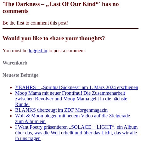
'The Darkness – „Last Of Our Kind“' has no
comments
Be the first to comment this post!
Would you like to share your thoughts?
You must be
logged in
to post a comment.
Warenkorb
Neueste Beiträge
YEAHRS – „Spiritual Sickness“ am 1. März 2024 erschienen
Moop Mama mit neuer Frontfrau! Die Zusammenarbeit
zwischen Revolver und Moop Mama geht in die nächste
Runde.
BLANKS überzeugt im ZDF Morgenmagazin
Wolf & Moon biegen mit neuem Video auf die Zielgerade
zum Album ein
I Want Poetry präsentieren „SOLACE + LIGHT“, ein Album
über das, was die Welt erhellt und über das Licht, das wir alle
in uns tragen