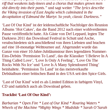
riff that weakens lady-knees and a chorus that makes grown men
shit directly into their pants.”
und sagt weiter
“The lyrics describe
the Viking invasion of East Anglia which culminated in the
decapitation of Edmund the Martyr. So yeah, classic Darkness.”
‘
Last Of Our Kind’ ist der leidenschaftliche Nachfolger des Reunion
Albums ‘Hot Cakes’, das die Band 2012 nach einer wohlverdienten
Pause veröffentlicht hatte. Als Gäste von Def Leppard, legten The
Darkness 2011 das Download Festival in Schutt und Asche,
verabschiedeten sich anschließend von ihren Liebsten und brachen
auf eine 18-monatige Welttournee auf.
Abgerundet wurde das
Ganze von einer 10-Jahre-Jubiläumstour ihres legendären Nummer-
Eins-Debüts ‘Permission To Land’, das die Klassiker ‘I Believe In A
Thing Called Love’, ‘Love Is Only A Feeling’, ‘Love On The
Rocks With No Ice’ und ‘Love Is A Many Splendoured Thing’
beinhaltete.
‘
Permission To Land’ ist das meistverkaufte
Debütalbum einer britischen Band in den USA seit den Spice Girls.
‘Last of Our Kind’ wird es als Limited Edition in farbigem Vinyl,
CD und natürlich auch als Download geben.
Tracklist ‘Last Of Our Kind’:
Barbarian * Open Fire * Last of Our Kind * Roaring Waters *
Wheels of the Machine *Mighty Wings * Mudslide * Sarah O’Sarah