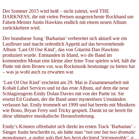
Der Sommer 2015 wird heiß – nicht zuletzt, weil THE
DARKNESS, die mit vielen Preisen ausgezeichente Rockband um
Falsett-Meister Justin Hawkins endlich mit einem neuen Album
zurückkehren wird.
Der brandneue Song ‘Barbarian’ verbereitet sich aktuell wie ein
Lauffeuer und macht ordentlich Appetit auf das bevorstehende
Album ‘Last Of Our Kind’, das von Gitarrist Dan Hawkins
produziert wurde. Entstanden in Irland, wo die Band im
kommenden Monat eine kleine aber feine Tour spielen wird, hält die
Platte mit dem Besten vor, was Rockmusik heutzutage zu bieten hat
– was ja wohl auch zu erwarten war.
‘
Last Of Our Kind’ erscheint am 29.
Mai in Zusammenarbeit mit
Kobalt Label Services und ist das erste Album, auf dem die neue
Schlagzeugerin Emily Dolan Davies mit von der Partie ist. Sie
ersetzt Ed Graham, der die Band unter mysteriösen Umständen
verlassen hat. Emily trommelt sei 1999 und hat bereits mit Musikern
wie Bono, Bryan Ferry und Tricky gespielt. Damit ist sie bereit für
diese ultimative musikalische Herausforderung.
Emily‘s Können offenbahrt sich direkt im ersten Track ‘Barbarian’ –
Sänger Justin beschreibt es, als hätte man
“
not one but two dramatic
monologues, a guitar solo that has been declared ‘irresponsible’, a