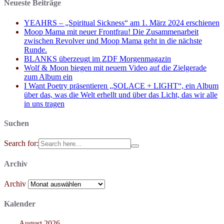
Neueste Beiträge
YEAHRS – „Spiritual Sickness“ am 1. März 2024 erschienen
Moop Mama mit neuer Frontfrau! Die Zusammenarbeit
zwischen Revolver und Moop Mama geht in die nächste
Runde.
BLANKS überzeugt im ZDF Morgenmagazin
Wolf & Moon biegen mit neuem Video auf die Zielgerade
zum Album ein
I Want Poetry präsentieren „SOLACE + LIGHT“, ein Album
über das, was die Welt erhellt und über das Licht, das wir alle
in uns tragen
Suchen
Search for:
Archiv
Archiv
Kalender
August 2026