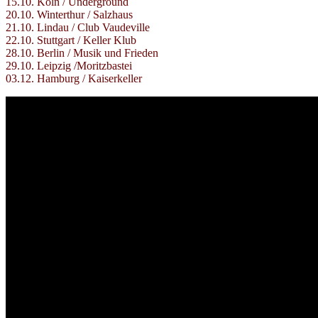
15.10. Köln / Underground
20.10. Winterthur / Salzhaus
21.10. Lindau / Club Vaudeville
22.10. Stuttgart / Keller Klub
28.10. Berlin / Musik und Frieden
29.10. Leipzig /Moritzbastei
03.12. Hamburg / Kaiserkeller