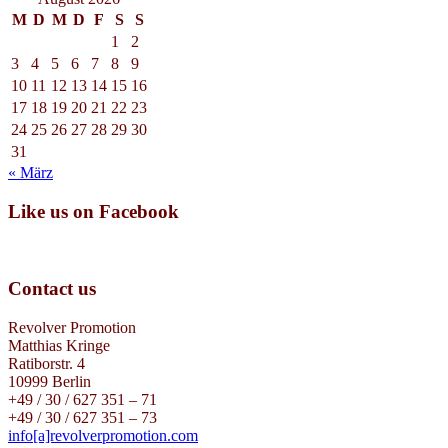
M
D
M
D
F
S
S
1
2
3
4
5
6
7
8
9
10
11
12
13
14
15
16
17
18
19
20
21
22
23
24
25
26
27
28
29
30
31
« März
Like us on Facebook
Contact us
Revolver Promotion
Matthias Kringe
Ratiborstr. 4
10999 Berlin
+49 / 30 / 627 351 – 71
+49 / 30 / 627 351 – 73
info[a]revolverpromotion.com