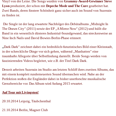
Vinyl von der Leine. Die Songs wurden von
Grammy-Award-Gewinner Steve
Lyon
produziert, der schon mit
Depeche Mode und The Cure
gearbeitet hat.
Zwei Bands, deren finstere Schönheit ganz sicher auch im Sound von Suzerain
zu finden ist.
Die Single ist der lang erwartete Nachfolger des Debütalbums „Midnight In
The Drawn City“ (2011) sowie der EP „A Mirror Now“ (2012) und hüllt die
Band in ein wesentlich düsteres Industrial-Soundgewand, das streckenweise an
Nine Inch Nails und David Bowies Berlin-Phase erinnert.
„
Dark Dark“ zeichnet dabei ein bedrohlich-futuristisches Bild einer Kleinstadt,
in der schreckliche Dinge vor sich gehen, während „Manhatten“ eine
traumhafte Allegorie über Selbstfindung darstellt. Beide Songs werden von
faszinierenden Videos begleitet, wie z.B. der Titel Dark Dark.
Derzeit arbeiten Suzerain im Studio am letzten Schliff ihres zweiten Albums, das
mit einem komplett runderneuerten Sound überraschen wird. Nahe an der
Perfektion stoßen die Engländer dabei in bisher unerforschte musikalische
Grenzbereiche vor. Das Album wird Anfang 2015 erwartet.
Auf Tour mit Livingston!
20.10.2014 Leipzig, Täubchenthal
21.10.2014 Berlin, Magnet Club