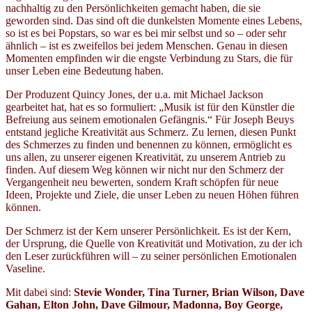
nachhaltig zu den Persönlichkeiten gemacht haben, die sie
geworden sind. Das sind oft die dunkelsten Momente eines Lebens,
so ist es bei Popstars, so war es bei mir selbst und so – oder sehr
ähnlich – ist es zweifellos bei jedem Menschen. Genau in diesen
Momenten empfinden wir die engste Verbindung zu Stars, die für
unser Leben eine Bedeutung haben.
Der Produzent Quincy Jones, der u.a. mit Michael Jackson
gearbeitet hat, hat es so formuliert: „Musik ist für den Künstler die
Befreiung aus seinem emotionalen Gefängnis.“ Für Joseph Beuys
entstand jegliche Kreativität aus Schmerz. Zu lernen, diesen Punkt
des Schmerzes zu finden und benennen zu können, ermöglicht es
uns allen, zu unserer eigenen Kreativität, zu unserem Antrieb zu
finden. Auf diesem Weg können wir nicht nur den Schmerz der
Vergangenheit neu bewerten, sondern Kraft schöpfen für neue
Ideen, Projekte und Ziele, die unser Leben zu neuen Höhen führen
können.
Der Schmerz ist der Kern unserer Persönlichkeit. Es ist der Kern,
der Ursprung, die Quelle von Kreativität und Motivation, zu der ich
den Leser zurückführen will – zu seiner persönlichen Emotionalen
Vaseline.
Mit dabei sind:
Stevie Wonder, Tina Turner, Brian Wilson, Dave
Gahan, Elton John, Dave Gilmour, Madonna, Boy George,