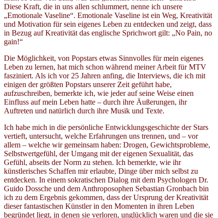
Diese Kraft, die in uns allen schlummert, nenne ich unsere
„Emotionale Vaseline“. Emotionale Vaseline ist ein Weg, Kreativität
und Motivation für sein eigenes Leben zu entdecken und zeigt, dass
in Bezug auf Kreativität das englische Sprichwort gilt: „No Pain, no
gain!“
Die Möglichkeit, von Popstars etwas Sinnvolles für mein eigenes
Leben zu lernen, hat mich schon während meiner Arbeit für MTV
fasziniert. Als ich vor 25 Jahren anfing, die Interviews, die ich mit
einigen der größten Popstars unserer Zeit geführt habe,
aufzuschreiben, bemerkte ich, wie jeder auf seine Weise einen
Einfluss auf mein Leben hatte – durch ihre Äußerungen, ihr
Auftreten und natürlich durch ihre Musik und Texte.
Ich habe mich in die persönliche Entwicklungsgeschichte der Stars
vertieft, untersucht, welche Erfahrungen uns trennen, und – vor
allem – welche wir gemeinsam haben: Drogen, Gewichtsprobleme,
Selbstwertgefühl, der Umgang mit der eigenen Sexualität, das
Gefühl, abseits der Norm zu stehen. Ich bemerkte, wie ihr
künstlerisches Schaffen mir erlaubte, Dinge über mich selbst zu
entdecken. In einem sokratischen Dialog mit dem Psychologen Dr.
Guido Dossche und dem Anthroposophen Sebastian Gronbach bin
ich zu dem Ergebnis gekommen, dass der Ursprung der Kreativität
dieser fantastischen Künstler in den Momenten in ihren Leben
begründet liegt, in denen sie verloren, unglücklich waren und die sie