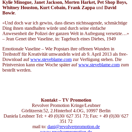
Kylie Minogue, Janet Jackson, Morten Harket, Pet Shop Boys,
Whitney Houston, Kurt Cobain, Frank Zappa
und
David
Bowie
.
«Und doch war ich gewiss, dass dieses nichtssagende, schmächtige
Ding ihnen standhalten würde und durch seine einfache
Anwesenheit die Polizei der ganzen Welt in Aufregung versetzte…»
– Jean Genet über Vaseline, in: Tagebuch eines Diebes, 1949
Emotionale Vaseline – Wie Popstars ihre offenen Wunden in
Treibstoff für Kreativität umwandeln wird ab 9. April 2013 als free-
Download auf
www.steveblame.com
zur Verfügung stehen. Die
Printversion kann eine Woche später auf
www.steveblame.com
zum
bestellt werden.
Kontakt – TV Promotion
Revolver Promotion Kringe/Leubner
Görlitzerstr.52, 2.Hinterhof 4.OG, 10997 Berlin
Daniela Leubner Tel: + 49 (0)30/ 627 351 73; Fax: + 49 (0)30/ 627
351 72
mail to:
dani@revolverpromotion.de
www.revolverpromotion.de