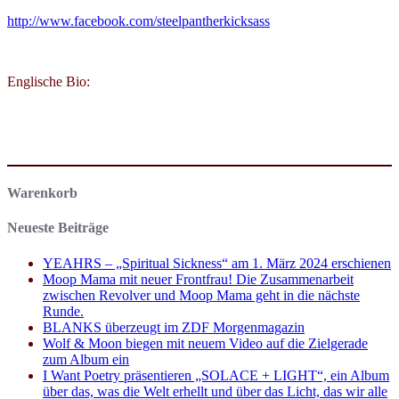
http://www.facebook.com/steelpantherkicksass
Englische Bio:
Warenkorb
Neueste Beiträge
YEAHRS – „Spiritual Sickness“ am 1. März 2024 erschienen
Moop Mama mit neuer Frontfrau! Die Zusammenarbeit
zwischen Revolver und Moop Mama geht in die nächste
Runde.
BLANKS überzeugt im ZDF Morgenmagazin
Wolf & Moon biegen mit neuem Video auf die Zielgerade
zum Album ein
I Want Poetry präsentieren „SOLACE + LIGHT“, ein Album
über das, was die Welt erhellt und über das Licht, das wir alle