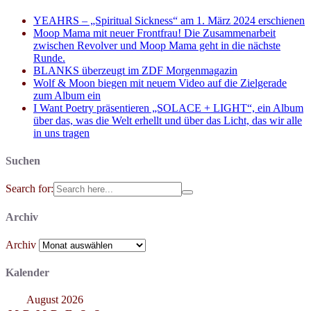
YEAHRS – „Spiritual Sickness“ am 1. März 2024 erschienen
Moop Mama mit neuer Frontfrau! Die Zusammenarbeit
zwischen Revolver und Moop Mama geht in die nächste
Runde.
BLANKS überzeugt im ZDF Morgenmagazin
Wolf & Moon biegen mit neuem Video auf die Zielgerade
zum Album ein
I Want Poetry präsentieren „SOLACE + LIGHT“, ein Album
über das, was die Welt erhellt und über das Licht, das wir alle
in uns tragen
Suchen
Search for:
Archiv
Archiv
Kalender
August 2026