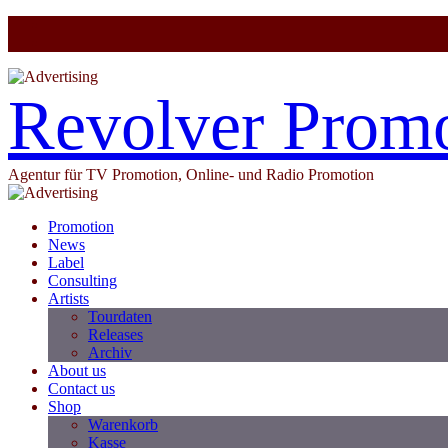
Revolver Prom
Agentur für TV Promotion, Online- und Radio Promotion
Promotion
News
Label
Consulting
Artists
Tourdaten
Releases
Archiv
About us
Contact us
Shop
Warenkorb
Kasse