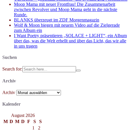
Moop Mama mit neuer Frontfrau! Die Zusammenarbeit
zwischen Revolver und Moop Mama geht in die nächste
Runde.
BLANKS überzeugt im ZDF Morgenmagazin
Wolf & Moon biegen mit neuem Video auf die Zielgerade
zum Album ein
I Want Poetry präsentieren „SOLACE + LIGHT“, ein Album
über das, was die Welt erhellt und über das Licht, das wir alle
in uns tragen
Suchen
Search for:
Archiv
Archiv
Kalender
August 2026
M
D
M
D
F
S
S
1
2