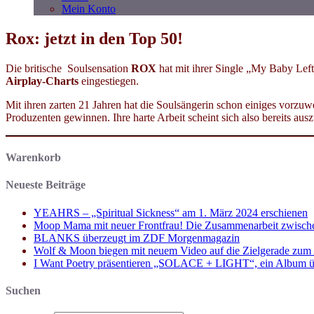
Mein Konto
Rox: jetzt in den Top 50!
Die britische Soulsensation
ROX
hat mit ihrer Single „My Baby Lef
Airplay-Charts
eingestiegen.
Mit ihren zarten 21 Jahren hat die Soulsängerin schon einiges vorz
Produzenten gewinnen. Ihre harte Arbeit scheint sich also bereits aus
Warenkorb
Neueste Beiträge
YEAHRS – „Spiritual Sickness“ am 1. März 2024 erschienen
Moop Mama mit neuer Frontfrau! Die Zusammenarbeit zwisch
BLANKS überzeugt im ZDF Morgenmagazin
Wolf & Moon biegen mit neuem Video auf die Zielgerade zum
I Want Poetry präsentieren „SOLACE + LIGHT“, ein Album über d
Suchen