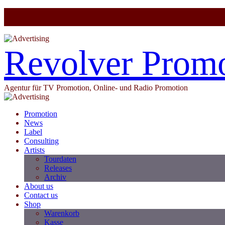
Revolver Prom
Agentur für TV Promotion, Online- und Radio Promotion
Promotion
News
Label
Consulting
Artists
Tourdaten
Releases
Archiv
About us
Contact us
Shop
Warenkorb
Kasse