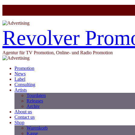
Revolver Prom
Agentur für TV Promotion, Online- und Radio Promotion
Promotion
News
Label
Consulting
Artists
Tourdaten
Releases
Archiv
About us
Contact us
Shop
Warenkorb
Kasse