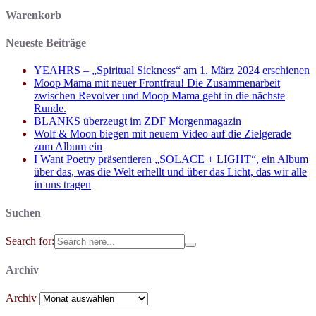
Warenkorb
Neueste Beiträge
YEAHRS – „Spiritual Sickness“ am 1. März 2024 erschienen
Moop Mama mit neuer Frontfrau! Die Zusammenarbeit
zwischen Revolver und Moop Mama geht in die nächste
Runde.
BLANKS überzeugt im ZDF Morgenmagazin
Wolf & Moon biegen mit neuem Video auf die Zielgerade
zum Album ein
I Want Poetry präsentieren „SOLACE + LIGHT“, ein Album
über das, was die Welt erhellt und über das Licht, das wir alle
in uns tragen
Suchen
Search for:
Archiv
Archiv