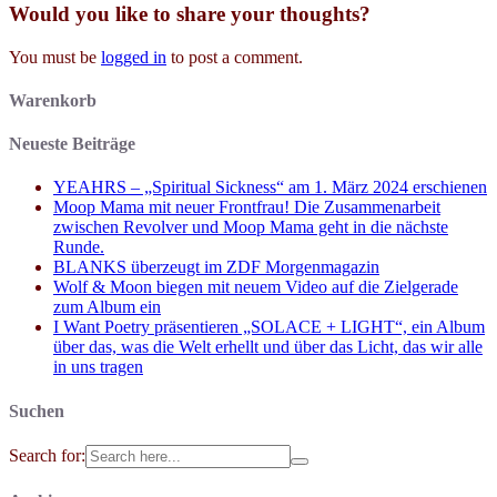
Would you like to share your thoughts?
You must be
logged in
to post a comment.
Warenkorb
Neueste Beiträge
YEAHRS – „Spiritual Sickness“ am 1. März 2024 erschienen
Moop Mama mit neuer Frontfrau! Die Zusammenarbeit
zwischen Revolver und Moop Mama geht in die nächste
Runde.
BLANKS überzeugt im ZDF Morgenmagazin
Wolf & Moon biegen mit neuem Video auf die Zielgerade
zum Album ein
I Want Poetry präsentieren „SOLACE + LIGHT“, ein Album
über das, was die Welt erhellt und über das Licht, das wir alle
in uns tragen
Suchen
Search for: