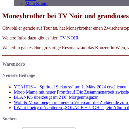
Mein Konto
Moneybrother bei TV Noir und grandioses
Obwohl er gerade auf Tour ist, hat Moneybrother einen Zwischenstop
Weitere Infos dazu gibt es hier:
TV NOIR
Weiterhin gab es eine großartige Resonanz auf das Konzert in Wien, 
Warenkorb
Neueste Beiträge
YEAHRS – „Spiritual Sickness“ am 1. März 2024 erschienen
Moop Mama mit neuer Frontfrau! Die Zusammenarbeit zwisch
BLANKS überzeugt im ZDF Morgenmagazin
Wolf & Moon biegen mit neuem Video auf die Zielgerade zum
I Want Poetry präsentieren „SOLACE + LIGHT“, ein Album über d
Suchen