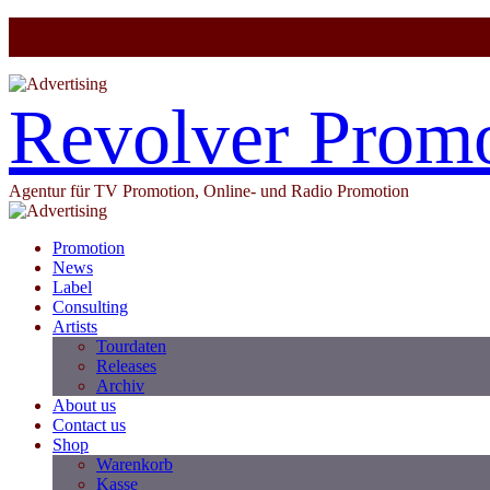
Revolver Prom
Agentur für TV Promotion, Online- und Radio Promotion
Promotion
News
Label
Consulting
Artists
Tourdaten
Releases
Archiv
About us
Contact us
Shop
Warenkorb
Kasse