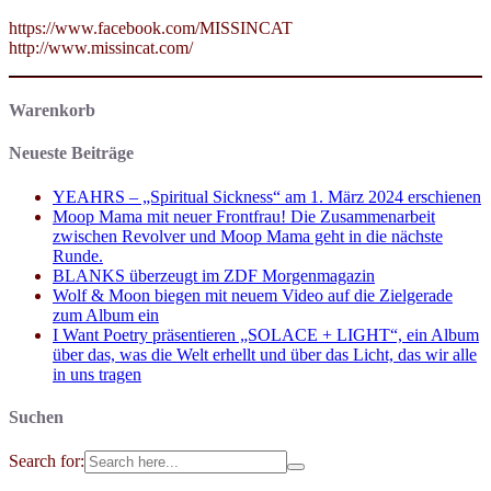
https://www.facebook.com/MISSINCAT
http://www.missincat.com/
Warenkorb
Neueste Beiträge
YEAHRS – „Spiritual Sickness“ am 1. März 2024 erschienen
Moop Mama mit neuer Frontfrau! Die Zusammenarbeit
zwischen Revolver und Moop Mama geht in die nächste
Runde.
BLANKS überzeugt im ZDF Morgenmagazin
Wolf & Moon biegen mit neuem Video auf die Zielgerade
zum Album ein
I Want Poetry präsentieren „SOLACE + LIGHT“, ein Album
über das, was die Welt erhellt und über das Licht, das wir alle
in uns tragen
Suchen
Search for: