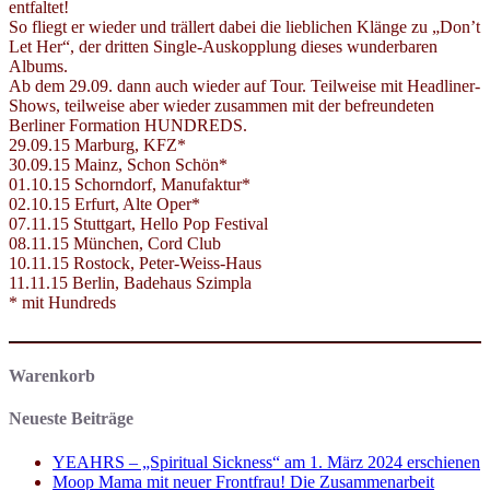
entfaltet!
So fliegt er wieder und trällert dabei die lieblichen Klänge zu „Don’t
Let Her“, der dritten Single-Auskopplung dieses wunderbaren
Albums.
Ab dem 29.09. dann auch wieder auf Tour. Teilweise mit Headliner-
Shows, teilweise aber wieder zusammen mit der befreundeten
Berliner Formation HUNDREDS.
29.09.15 Marburg, KFZ*
30.09.15 Mainz, Schon Schön*
01.10.15 Schorndorf, Manufaktur*
02.10.15 Erfurt, Alte Oper*
07.11.15 Stuttgart, Hello Pop Festival
08.11.15 München, Cord Club
10.11.15 Rostock, Peter-Weiss-Haus
11.11.15 Berlin, Badehaus Szimpla
* mit Hundreds
Warenkorb
Neueste Beiträge
YEAHRS – „Spiritual Sickness“ am 1. März 2024 erschienen
Moop Mama mit neuer Frontfrau! Die Zusammenarbeit