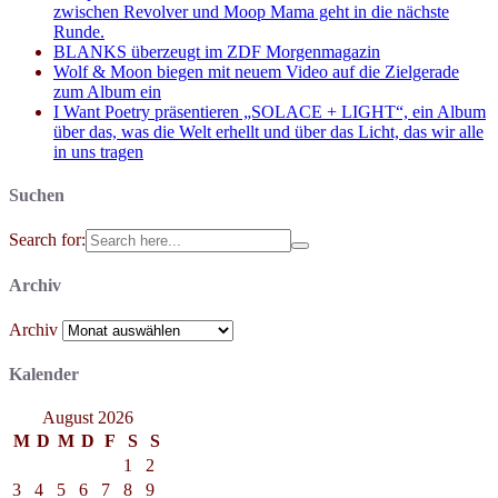
zwischen Revolver und Moop Mama geht in die nächste
Runde.
BLANKS überzeugt im ZDF Morgenmagazin
Wolf & Moon biegen mit neuem Video auf die Zielgerade
zum Album ein
I Want Poetry präsentieren „SOLACE + LIGHT“, ein Album
über das, was die Welt erhellt und über das Licht, das wir alle
in uns tragen
Suchen
Search for:
Archiv
Archiv
Kalender
August 2026
M
D
M
D
F
S
S
1
2
3
4
5
6
7
8
9