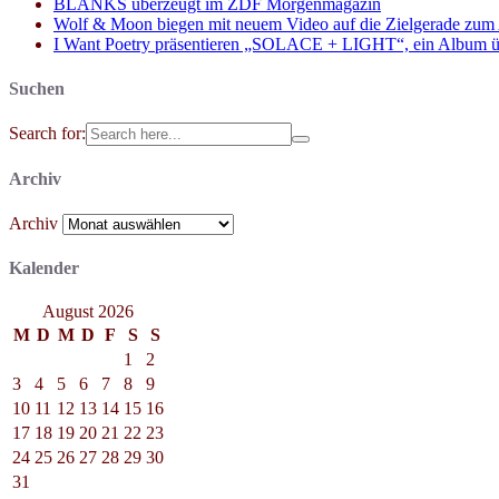
BLANKS überzeugt im ZDF Morgenmagazin
Wolf & Moon biegen mit neuem Video auf die Zielgerade zum
I Want Poetry präsentieren „SOLACE + LIGHT“, ein Album über d
Suchen
Search for:
Archiv
Archiv
Kalender
August 2026
M
D
M
D
F
S
S
1
2
3
4
5
6
7
8
9
10
11
12
13
14
15
16
17
18
19
20
21
22
23
24
25
26
27
28
29
30
31