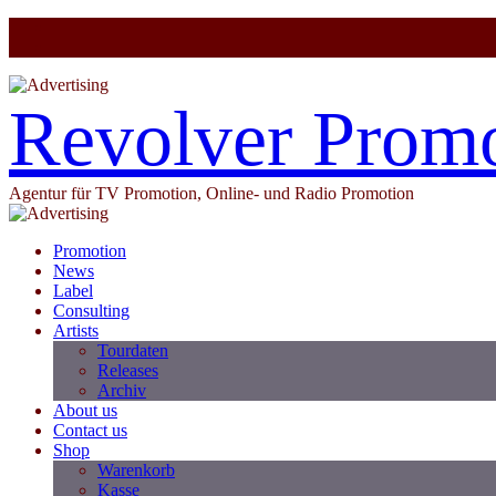
Revolver Prom
Agentur für TV Promotion, Online- und Radio Promotion
Promotion
News
Label
Consulting
Artists
Tourdaten
Releases
Archiv
About us
Contact us
Shop
Warenkorb
Kasse