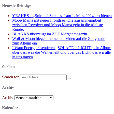
Neueste Beiträge
YEAHRS – „Spiritual Sickness“ am 1. März 2024 erschienen
Moop Mama mit neuer Frontfrau! Die Zusammenarbeit
zwischen Revolver und Moop Mama geht in die nächste
Runde.
BLANKS überzeugt im ZDF Morgenmagazin
Wolf & Moon biegen mit neuem Video auf die Zielgerade
zum Album ein
I Want Poetry präsentieren „SOLACE + LIGHT“, ein Album
über das, was die Welt erhellt und über das Licht, das wir alle
in uns tragen
Suchen
Search for:
Archiv
Archiv
Kalender