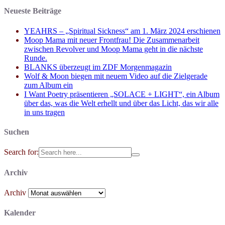
Neueste Beiträge
YEAHRS – „Spiritual Sickness“ am 1. März 2024 erschienen
Moop Mama mit neuer Frontfrau! Die Zusammenarbeit
zwischen Revolver und Moop Mama geht in die nächste
Runde.
BLANKS überzeugt im ZDF Morgenmagazin
Wolf & Moon biegen mit neuem Video auf die Zielgerade
zum Album ein
I Want Poetry präsentieren „SOLACE + LIGHT“, ein Album
über das, was die Welt erhellt und über das Licht, das wir alle
in uns tragen
Suchen
Search for:
Archiv
Archiv
Kalender