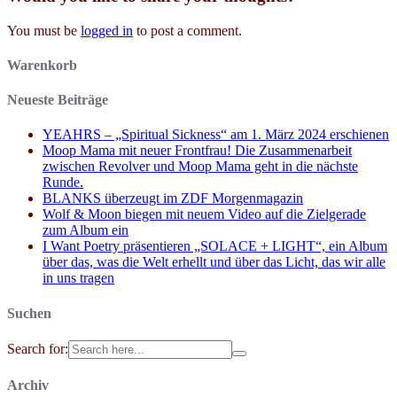
You must be
logged in
to post a comment.
Warenkorb
Neueste Beiträge
YEAHRS – „Spiritual Sickness“ am 1. März 2024 erschienen
Moop Mama mit neuer Frontfrau! Die Zusammenarbeit
zwischen Revolver und Moop Mama geht in die nächste
Runde.
BLANKS überzeugt im ZDF Morgenmagazin
Wolf & Moon biegen mit neuem Video auf die Zielgerade
zum Album ein
I Want Poetry präsentieren „SOLACE + LIGHT“, ein Album
über das, was die Welt erhellt und über das Licht, das wir alle
in uns tragen
Suchen
Search for:
Archiv