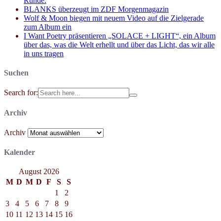
Runde.
BLANKS überzeugt im ZDF Morgenmagazin
Wolf & Moon biegen mit neuem Video auf die Zielgerade
zum Album ein
I Want Poetry präsentieren „SOLACE + LIGHT“, ein Album
über das, was die Welt erhellt und über das Licht, das wir alle
in uns tragen
Suchen
Search for:
Archiv
Archiv
Kalender
August 2026
M
D
M
D
F
S
S
1
2
3
4
5
6
7
8
9
10
11
12
13
14
15
16