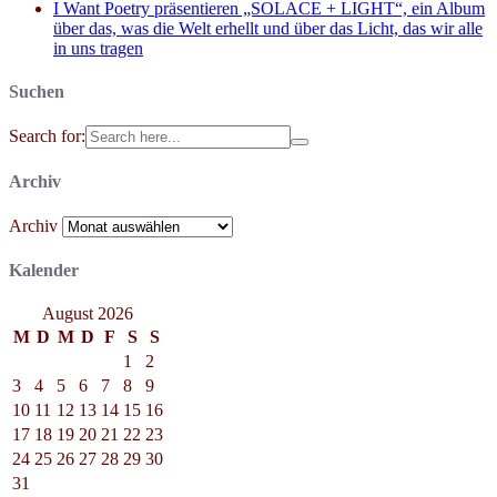
I Want Poetry präsentieren „SOLACE + LIGHT“, ein Album
über das, was die Welt erhellt und über das Licht, das wir alle
in uns tragen
Suchen
Search for:
Archiv
Archiv
Kalender
August 2026
M
D
M
D
F
S
S
1
2
3
4
5
6
7
8
9
10
11
12
13
14
15
16
17
18
19
20
21
22
23
24
25
26
27
28
29
30
31