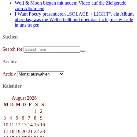
Wolf & Moon biegen mit neuem Video auf die Zielgerade
zum Album ein
I Want Poetry präsentieren „SOLACE + LIGHT“, ein Album
über das, was die Welt erhellt und über das Licht, das wir alle
in uns tragen
Suchen
Search for:
Archiv
Archiv
Kalender
August 2026
M
D
M
D
F
S
S
1
2
3
4
5
6
7
8
9
10
11
12
13
14
15
16
17
18
19
20
21
22
23