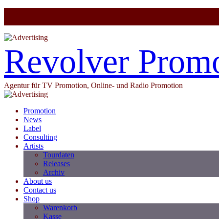
Revolver Prom
Agentur für TV Promotion, Online- und Radio Promotion
Promotion
News
Label
Consulting
Artists
Tourdaten
Releases
Archiv
About us
Contact us
Shop
Warenkorb
Kasse