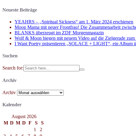
Neueste Beiträge
YEAHRS – „Spiritual Sickness“ am 1. März 2024 erschienen
Moop Mama mit neuer Frontfrau! Die Zusammenarbeit zwisch
BLANKS überzeugt im ZDF Morgenmagazin
Wolf & Moon biegen mit neuem Video auf die Zielgerade zum
I Want Poetry präsentieren „SOLACE + LIGHT“, ein Album über d
Suchen
Search for:
Archiv
Archiv
Kalender
August 2026
M
D
M
D
F
S
S
1
2