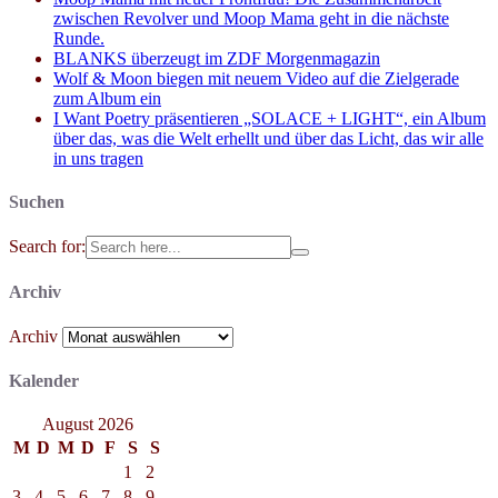
zwischen Revolver und Moop Mama geht in die nächste
Runde.
BLANKS überzeugt im ZDF Morgenmagazin
Wolf & Moon biegen mit neuem Video auf die Zielgerade
zum Album ein
I Want Poetry präsentieren „SOLACE + LIGHT“, ein Album
über das, was die Welt erhellt und über das Licht, das wir alle
in uns tragen
Suchen
Search for:
Archiv
Archiv
Kalender
August 2026
M
D
M
D
F
S
S
1
2
3
4
5
6
7
8
9