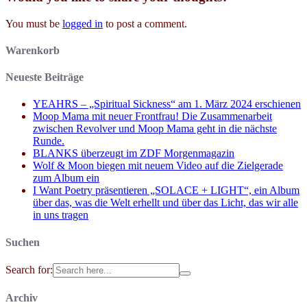
You must be
logged in
to post a comment.
Warenkorb
Neueste Beiträge
YEAHRS – „Spiritual Sickness“ am 1. März 2024 erschienen
Moop Mama mit neuer Frontfrau! Die Zusammenarbeit
zwischen Revolver und Moop Mama geht in die nächste
Runde.
BLANKS überzeugt im ZDF Morgenmagazin
Wolf & Moon biegen mit neuem Video auf die Zielgerade
zum Album ein
I Want Poetry präsentieren „SOLACE + LIGHT“, ein Album
über das, was die Welt erhellt und über das Licht, das wir alle
in uns tragen
Suchen
Search for:
Archiv