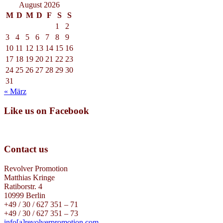
August 2026
M
D
M
D
F
S
S
1
2
3
4
5
6
7
8
9
10
11
12
13
14
15
16
17
18
19
20
21
22
23
24
25
26
27
28
29
30
31
« März
Like us on Facebook
Contact us
Revolver Promotion
Matthias Kringe
Ratiborstr. 4
10999 Berlin
+49 / 30 / 627 351 – 71
+49 / 30 / 627 351 – 73
info[a]revolverpromotion.com