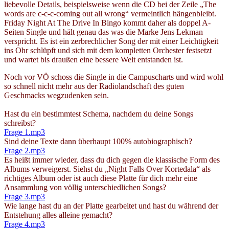
liebevolle Details, beispielsweise wenn die CD bei der Zeile „The
words are c-c-c-coming out all wrong“ vermeintlich hängenbleibt.
Friday Night At The Drive In Bingo kommt daher als doppel A-
Seiten Single und hält genau das was die Marke Jens Lekman
verspricht. Es ist ein zerbrechlicher Song der mit einer Leichtigkeit
ins Ohr schlüpft und sich mit dem kompletten Orchester festsetzt
und wartet bis draußen eine bessere Welt entstanden ist.
Noch vor VÖ schoss die Single in die Campuscharts und wird wohl
so schnell nicht mehr aus der Radiolandschaft des guten
Geschmacks wegzudenken sein.
Hast du ein bestimmtest Schema, nachdem du deine Songs
schreibst?
Frage 1.mp3
Sind deine Texte dann überhaupt 100% autobiographisch?
Frage 2.mp3
Es heißt immer wieder, dass du dich gegen die klassische Form des
Albums verweigerst. Siehst du „Night Falls Over Kortedala“ als
richtiges Album oder ist auch diese Platte für dich mehr eine
Ansammlung von völlig unterschiedlichen Songs?
Frage 3.mp3
Wie lange hast du an der Platte gearbeitet und hast du während der
Entstehung alles alleine gemacht?
Frage 4.mp3