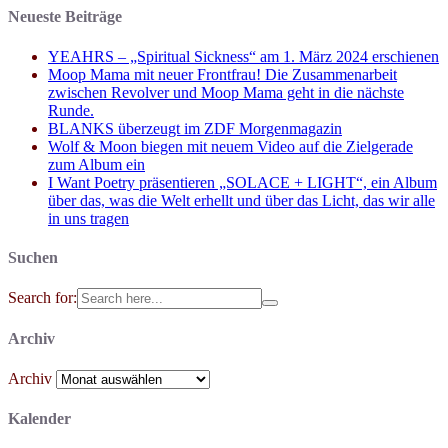
Neueste Beiträge
YEAHRS – „Spiritual Sickness“ am 1. März 2024 erschienen
Moop Mama mit neuer Frontfrau! Die Zusammenarbeit
zwischen Revolver und Moop Mama geht in die nächste
Runde.
BLANKS überzeugt im ZDF Morgenmagazin
Wolf & Moon biegen mit neuem Video auf die Zielgerade
zum Album ein
I Want Poetry präsentieren „SOLACE + LIGHT“, ein Album
über das, was die Welt erhellt und über das Licht, das wir alle
in uns tragen
Suchen
Search for:
Archiv
Archiv
Kalender