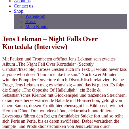
About us
Contact us
Shop
Warenkorb
Kasse
Mein Konto
Jens Lekman – Night Falls Over
Kortedala (Interview)
Mit Pauken und Trompeten eröffnet Jens Lekman sein zweites
Album „The Night Fell Over Kortedala“ (Secretly
Candian/Irascible). Grosse Gesten auch im Text: „I would never kiss
anyone who doesn’t burn me like the sun.“ Nach zwei Minuten
wird der Pomp der Ouverture durch Disco-Kitsch relativiert. Keine
Frage, Jens Lekman mag es schmalzig – und das ist gut so. Es folgt
die Single „The Opposite Of Halleluljah“, ein Belle &
Sebastian’sches Kleinod mit Glockenspiel und tanzenden Streichern,
darauf eine herzerwärmende Ballade mit Hornsection, gefolgt von
einem Samba, dessen Exotik hier ebensogut ins Bild passt, wie bei
Herman Düne. Drei wunderschöne, elektronisch unterfütterte
Lovesongs führen den Reigen formidabler Stücke fort und so reiht
sich Perle an Perle, bis es deren zwölf sind. Dabei verzücken die
Sample- und Produktionstechniken von Jens Lekman durch