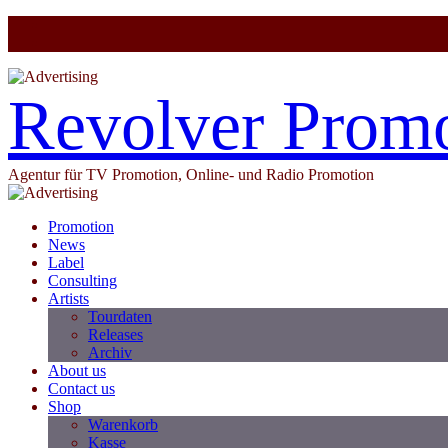
Revolver Prom
Agentur für TV Promotion, Online- und Radio Promotion
Promotion
News
Label
Consulting
Artists
Tourdaten
Releases
Archiv
About us
Contact us
Shop
Warenkorb
Kasse