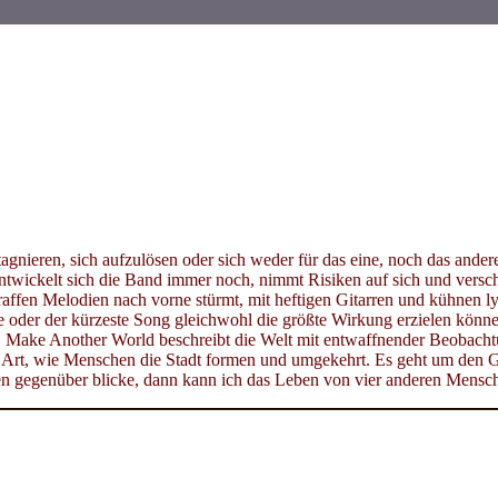
gnieren, sich aufzulösen oder sich weder für das eine, noch das ande
entwickelt sich die Band immer noch, nimmt Risiken auf sich und versc
raffen Melodien nach vorne stürmt, mit heftigen Gitarren und kühnen l
e oder der kürzeste Song gleichwohl die größte Wirkung erzielen kön
t. Make Another World beschreibt die Welt mit entwaffnender Beobacht
e Art, wie Menschen die Stadt formen und umgekehrt. Es geht um den G
 gegenüber blicke, dann kann ich das Leben von vier anderen Mensch