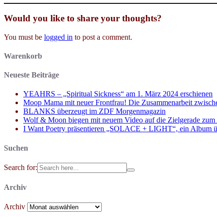
Would you like to share your thoughts?
You must be
logged in
to post a comment.
Warenkorb
Neueste Beiträge
YEAHRS – „Spiritual Sickness“ am 1. März 2024 erschienen
Moop Mama mit neuer Frontfrau! Die Zusammenarbeit zwisch
BLANKS überzeugt im ZDF Morgenmagazin
Wolf & Moon biegen mit neuem Video auf die Zielgerade zum
I Want Poetry präsentieren „SOLACE + LIGHT“, ein Album über d
Suchen
Search for:
Archiv
Archiv