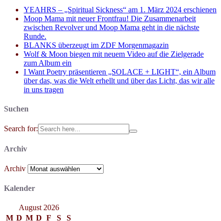
YEAHRS – „Spiritual Sickness“ am 1. März 2024 erschienen
Moop Mama mit neuer Frontfrau! Die Zusammenarbeit
zwischen Revolver und Moop Mama geht in die nächste
Runde.
BLANKS überzeugt im ZDF Morgenmagazin
Wolf & Moon biegen mit neuem Video auf die Zielgerade
zum Album ein
I Want Poetry präsentieren „SOLACE + LIGHT“, ein Album
über das, was die Welt erhellt und über das Licht, das wir alle
in uns tragen
Suchen
Search for:
Archiv
Archiv
Kalender
August 2026
M
D
M
D
F
S
S