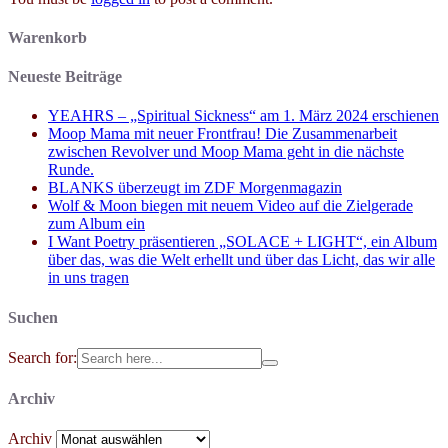
Warenkorb
Neueste Beiträge
YEAHRS – „Spiritual Sickness“ am 1. März 2024 erschienen
Moop Mama mit neuer Frontfrau! Die Zusammenarbeit
zwischen Revolver und Moop Mama geht in die nächste
Runde.
BLANKS überzeugt im ZDF Morgenmagazin
Wolf & Moon biegen mit neuem Video auf die Zielgerade
zum Album ein
I Want Poetry präsentieren „SOLACE + LIGHT“, ein Album
über das, was die Welt erhellt und über das Licht, das wir alle
in uns tragen
Suchen
Search for:
Archiv
Archiv