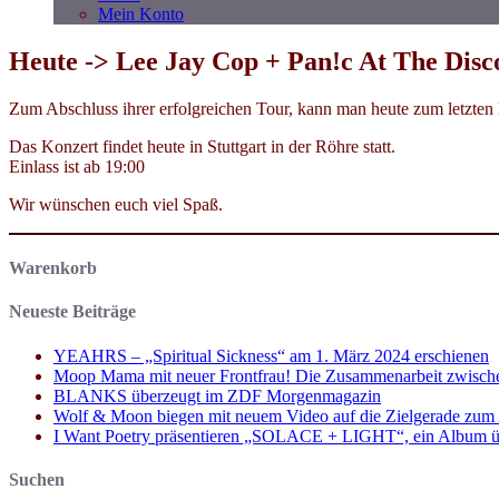
Mein Konto
Heute -> Lee Jay Cop + Pan!c At The Disco
Zum Abschluss ihrer erfolgreichen Tour, kann man heute zum letzt
Das Konzert findet heute in Stuttgart in der Röhre statt.
Einlass ist ab 19:00
Wir wünschen euch viel Spaß.
Warenkorb
Neueste Beiträge
YEAHRS – „Spiritual Sickness“ am 1. März 2024 erschienen
Moop Mama mit neuer Frontfrau! Die Zusammenarbeit zwisch
BLANKS überzeugt im ZDF Morgenmagazin
Wolf & Moon biegen mit neuem Video auf die Zielgerade zum
I Want Poetry präsentieren „SOLACE + LIGHT“, ein Album über d
Suchen