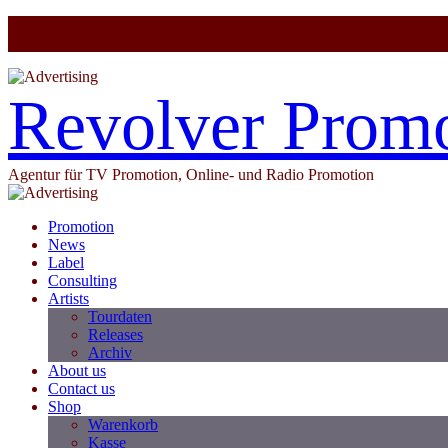
Revolver Prom
Agentur für TV Promotion, Online- und Radio Promotion
Promotion
News
Label
Consulting
Artists
Tourdaten
Releases
Archiv
About us
Contact us
Shop
Warenkorb
Kasse