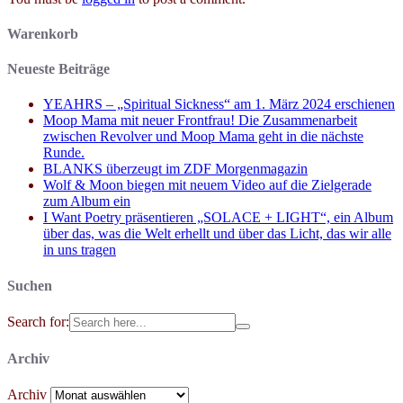
Warenkorb
Neueste Beiträge
YEAHRS – „Spiritual Sickness“ am 1. März 2024 erschienen
Moop Mama mit neuer Frontfrau! Die Zusammenarbeit
zwischen Revolver und Moop Mama geht in die nächste
Runde.
BLANKS überzeugt im ZDF Morgenmagazin
Wolf & Moon biegen mit neuem Video auf die Zielgerade
zum Album ein
I Want Poetry präsentieren „SOLACE + LIGHT“, ein Album
über das, was die Welt erhellt und über das Licht, das wir alle
in uns tragen
Suchen
Search for:
Archiv
Archiv