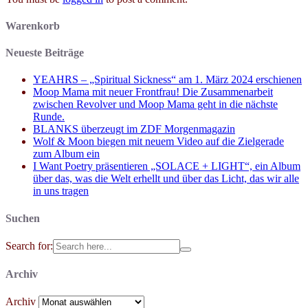
Warenkorb
Neueste Beiträge
YEAHRS – „Spiritual Sickness“ am 1. März 2024 erschienen
Moop Mama mit neuer Frontfrau! Die Zusammenarbeit
zwischen Revolver und Moop Mama geht in die nächste
Runde.
BLANKS überzeugt im ZDF Morgenmagazin
Wolf & Moon biegen mit neuem Video auf die Zielgerade
zum Album ein
I Want Poetry präsentieren „SOLACE + LIGHT“, ein Album
über das, was die Welt erhellt und über das Licht, das wir alle
in uns tragen
Suchen
Search for:
Archiv
Archiv