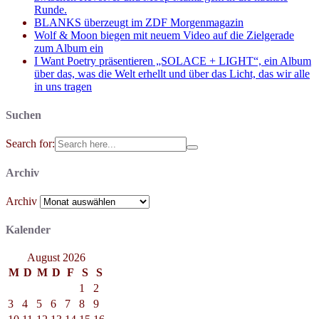
Runde.
BLANKS überzeugt im ZDF Morgenmagazin
Wolf & Moon biegen mit neuem Video auf die Zielgerade
zum Album ein
I Want Poetry präsentieren „SOLACE + LIGHT“, ein Album
über das, was die Welt erhellt und über das Licht, das wir alle
in uns tragen
Suchen
Search for:
Archiv
Archiv
Kalender
August 2026
M
D
M
D
F
S
S
1
2
3
4
5
6
7
8
9