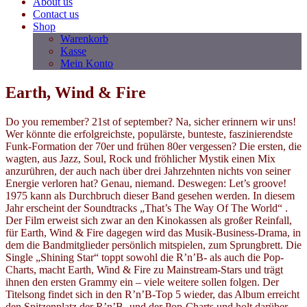
About us
Contact us
Shop
Warenkorb
Kasse
Mein Konto
Earth, Wind & Fire
Do you remember? 21st of september? Na, sicher erinnern wir uns!
Wer könnte die erfolgreichste, populärste, bunteste, faszinierendste
Funk-Formation der 70er und frühen 80er vergessen? Die ersten, die
wagten, aus Jazz, Soul, Rock und fröhlicher Mystik einen Mix
anzurühren, der auch nach über drei Jahrzehnten nichts von seiner
Energie verloren hat? Genau, niemand. Deswegen: Let’s groove!
1975 kann als Durchbruch dieser Band gesehen werden. In diesem
Jahr erscheint der Soundtracks „That’s The Way Of The World“ .
Der Film erweist sich zwar an den Kinokassen als großer Reinfall,
für Earth, Wind & Fire dagegen wird das Musik-Business-Drama, in
dem die Bandmitglieder persönlich mitspielen, zum Sprungbrett. Die
Single „Shining Star“ toppt sowohl die R’n’B- als auch die Pop-
Charts, macht Earth, Wind & Fire zu Mainstream-Stars und trägt
ihnen den ersten Grammy ein – viele weitere sollen folgen. Der
Titelsong findet sich in den R’n’B-Top 5 wieder, das Album erreicht
den Spitzenplatz der R’n’B- und der Pop-Charts und holt darüber