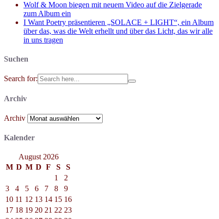
Wolf & Moon biegen mit neuem Video auf die Zielgerade
zum Album ein
I Want Poetry präsentieren „SOLACE + LIGHT“, ein Album
über das, was die Welt erhellt und über das Licht, das wir alle
in uns tragen
Suchen
Search for:
Archiv
Archiv
Kalender
August 2026
M
D
M
D
F
S
S
1
2
3
4
5
6
7
8
9
10
11
12
13
14
15
16
17
18
19
20
21
22
23