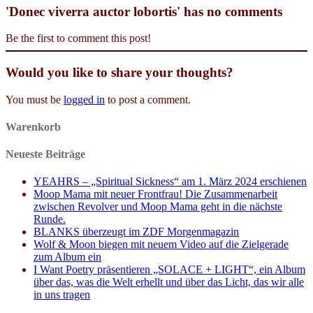
'Donec viverra auctor lobortis' has no comments
Be the first to comment this post!
Would you like to share your thoughts?
You must be
logged in
to post a comment.
Warenkorb
Neueste Beiträge
YEAHRS – „Spiritual Sickness“ am 1. März 2024 erschienen
Moop Mama mit neuer Frontfrau! Die Zusammenarbeit
zwischen Revolver und Moop Mama geht in die nächste
Runde.
BLANKS überzeugt im ZDF Morgenmagazin
Wolf & Moon biegen mit neuem Video auf die Zielgerade
zum Album ein
I Want Poetry präsentieren „SOLACE + LIGHT“, ein Album
über das, was die Welt erhellt und über das Licht, das wir alle
in uns tragen