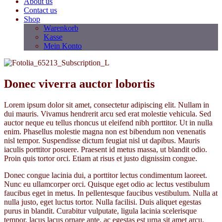
About us
Contact us
Shop
Warenkorb
Kasse
Mein Konto
Donec viverra auctor lobortis
Lorem ipsum dolor sit amet, consectetur adipiscing elit. Nullam in
dui mauris. Vivamus hendrerit arcu sed erat molestie vehicula. Sed
auctor neque eu tellus rhoncus ut eleifend nibh porttitor. Ut in nulla
enim. Phasellus molestie magna non est bibendum non venenatis
nisl tempor. Suspendisse dictum feugiat nisl ut dapibus. Mauris
iaculis porttitor posuere. Praesent id metus massa, ut blandit odio.
Proin quis tortor orci. Etiam at risus et justo dignissim congue.
Donec congue lacinia dui, a porttitor lectus condimentum laoreet.
Nunc eu ullamcorper orci. Quisque eget odio ac lectus vestibulum
faucibus eget in metus. In pellentesque faucibus vestibulum. Nulla at
nulla justo, eget luctus tortor. Nulla facilisi. Duis aliquet egestas
purus in blandit. Curabitur vulputate, ligula lacinia scelerisque
tempor, lacus lacus ornare ante, ac egestas est urna sit amet arcu.