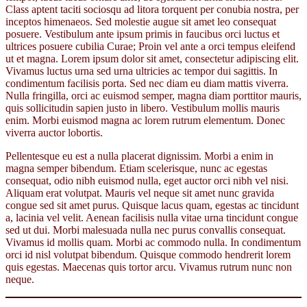
Class aptent taciti sociosqu ad litora torquent per conubia nostra, per
inceptos himenaeos. Sed molestie augue sit amet leo consequat
posuere. Vestibulum ante ipsum primis in faucibus orci luctus et
ultrices posuere cubilia Curae; Proin vel ante a orci tempus eleifend
ut et magna. Lorem ipsum dolor sit amet, consectetur adipiscing elit.
Vivamus luctus urna sed urna ultricies ac tempor dui sagittis. In
condimentum facilisis porta. Sed nec diam eu diam mattis viverra.
Nulla fringilla, orci ac euismod semper, magna diam porttitor mauris,
quis sollicitudin sapien justo in libero. Vestibulum mollis mauris
enim. Morbi euismod magna ac lorem rutrum elementum. Donec
viverra auctor lobortis.
Pellentesque eu est a nulla placerat dignissim. Morbi a enim in
magna semper bibendum. Etiam scelerisque, nunc ac egestas
consequat, odio nibh euismod nulla, eget auctor orci nibh vel nisi.
Aliquam erat volutpat. Mauris vel neque sit amet nunc gravida
congue sed sit amet purus. Quisque lacus quam, egestas ac tincidunt
a, lacinia vel velit. Aenean facilisis nulla vitae urna tincidunt congue
sed ut dui. Morbi malesuada nulla nec purus convallis consequat.
Vivamus id mollis quam. Morbi ac commodo nulla. In condimentum
orci id nisl volutpat bibendum. Quisque commodo hendrerit lorem
quis egestas. Maecenas quis tortor arcu. Vivamus rutrum nunc non
neque.