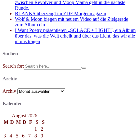
zwischen Revolver und Moop Mama geht in die nächste
Runde.
BLANKS überzeugt im ZDF Morgenmagazin
Wolf & Moon biegen mit neuem Video auf die Zielgerade
zum Album ein
I Want Poetry präsentieren „SOLACE + LIGHT“, ein Album
über das, was die Welt erhellt und über das Licht, das wir alle
in uns tragen
Suchen
Search for:
Archiv
Archiv
Kalender
August 2026
M
D
M
D
F
S
S
1
2
3
4
5
6
7
8
9