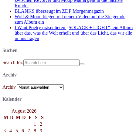
zwischen Revolver und Moop Mama geht in die nächste
Runde.
BLANKS überzeugt im ZDF Morgenmagazin
Wolf & Moon biegen mit neuem Video auf die Zielgerade
zum Album ein
I Want Poetry präsentieren „SOLACE + LIGHT“, ein Album
über das, was die Welt erhellt und über das Licht, das wir alle
in uns tragen
Suchen
Search for:
Archiv
Archiv
Kalender
August 2026
M
D
M
D
F
S
S
1
2
3
4
5
6
7
8
9