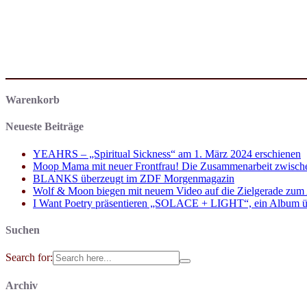
Warenkorb
Neueste Beiträge
YEAHRS – „Spiritual Sickness“ am 1. März 2024 erschienen
Moop Mama mit neuer Frontfrau! Die Zusammenarbeit zwisch
BLANKS überzeugt im ZDF Morgenmagazin
Wolf & Moon biegen mit neuem Video auf die Zielgerade zum
I Want Poetry präsentieren „SOLACE + LIGHT“, ein Album über d
Suchen
Search for:
Archiv