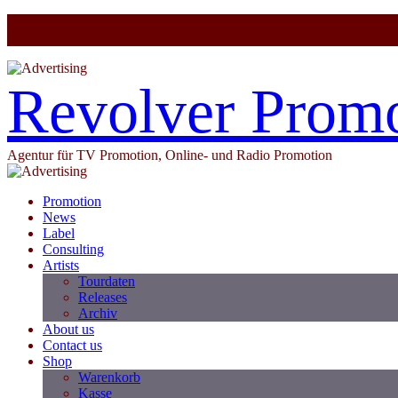
Revolver Prom
Agentur für TV Promotion, Online- und Radio Promotion
Promotion
News
Label
Consulting
Artists
Tourdaten
Releases
Archiv
About us
Contact us
Shop
Warenkorb
Kasse