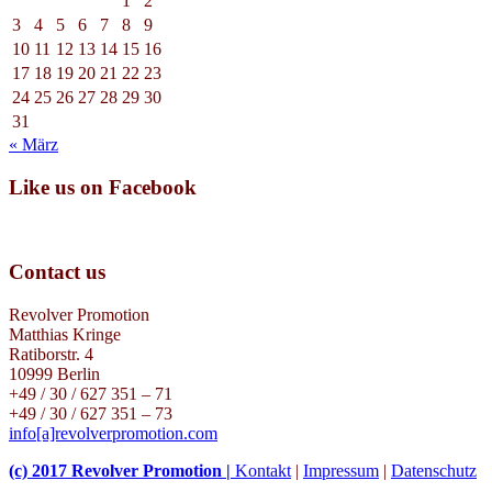
1
2
3
4
5
6
7
8
9
10
11
12
13
14
15
16
17
18
19
20
21
22
23
24
25
26
27
28
29
30
31
« März
Like us on Facebook
Contact us
Revolver Promotion
Matthias Kringe
Ratiborstr. 4
10999 Berlin
+49 / 30 / 627 351 – 71
+49 / 30 / 627 351 – 73
info[a]revolverpromotion.com
(c) 2017 Revolver Promotion |
Kontakt
|
Impressum
|
Datenschutz