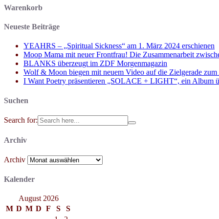
Warenkorb
Neueste Beiträge
YEAHRS – „Spiritual Sickness“ am 1. März 2024 erschienen
Moop Mama mit neuer Frontfrau! Die Zusammenarbeit zwisch
BLANKS überzeugt im ZDF Morgenmagazin
Wolf & Moon biegen mit neuem Video auf die Zielgerade zum
I Want Poetry präsentieren „SOLACE + LIGHT“, ein Album über d
Suchen
Search for:
Archiv
Archiv
Kalender
August 2026
M
D
M
D
F
S
S