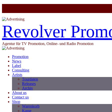
Revolver Prom
Agentur für TV Promotion, Online- und Radio Promotion
Promotion
News
Label
Consulting
Artists
Tourdaten
Releases
Archiv
About us
Contact us
Shop
Warenkorb
Kasse