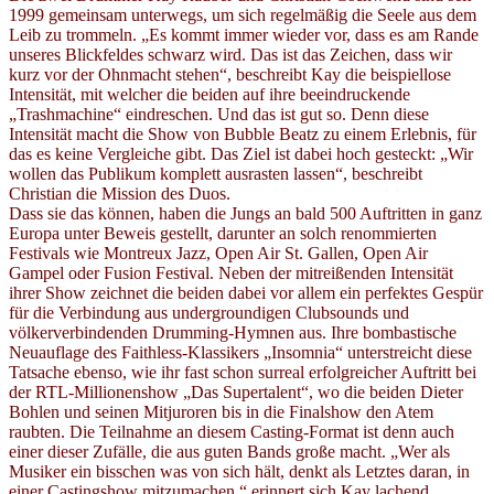
1999 gemeinsam unterwegs, um sich regelmäßig die Seele aus dem
Leib zu trommeln. „Es kommt immer wieder vor, dass es am Rande
unseres Blickfeldes schwarz wird. Das ist das Zeichen, dass wir
kurz vor der Ohnmacht stehen“, beschreibt Kay die beispiellose
Intensität, mit welcher die beiden auf ihre beeindruckende
„Trashmachine“ eindreschen. Und das ist gut so. Denn diese
Intensität macht die Show von Bubble Beatz zu einem Erlebnis, für
das es keine Vergleiche gibt. Das Ziel ist dabei hoch gesteckt: „Wir
wollen das Publikum komplett ausrasten lassen“, beschreibt
Christian die Mission des Duos.
Dass sie das können, haben die Jungs an bald 500 Auftritten in ganz
Europa unter Beweis gestellt, darunter an solch renommierten
Festivals wie Montreux Jazz, Open Air St. Gallen, Open Air
Gampel oder Fusion Festival. Neben der mitreißenden Intensität
ihrer Show zeichnet die beiden dabei vor allem ein perfektes Gespür
für die Verbindung aus undergroundigen Clubsounds und
völkerverbindenden Drumming-Hymnen aus. Ihre bombastische
Neuauflage des Faithless-Klassikers „Insomnia“ unterstreicht diese
Tatsache ebenso, wie ihr fast schon surreal erfolgreicher Auftritt bei
der RTL-Millionenshow „Das Supertalent“, wo die beiden Dieter
Bohlen und seinen Mitjuroren bis in die Finalshow den Atem
raubten. Die Teilnahme an diesem Casting-Format ist denn auch
einer dieser Zufälle, die aus guten Bands große macht. „Wer als
Musiker ein bisschen was von sich hält, denkt als Letztes daran, in
einer Castingshow mitzumachen,“ erinnert sich Kay lachend.