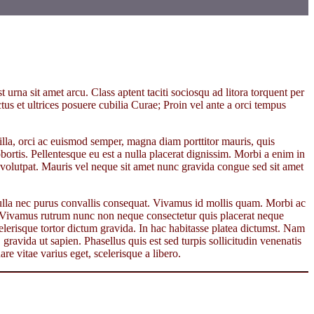
t urna sit amet arcu. Class aptent taciti sociosqu ad litora torquent per
us et ultrices posuere cubilia Curae; Proin vel ante a orci tempus
gilla, orci ac euismod semper, magna diam porttitor mauris, quis
rtis. Pellentesque eu est a nulla placerat dignissim. Morbi a enim in
volutpat. Mauris vel neque sit amet nunc gravida congue sed sit amet
 nulla nec purus convallis consequat. Vivamus id mollis quam. Morbi ac
 Vivamus rutrum nunc non neque consectetur quis placerat neque
lerisque tortor dictum gravida. In hac habitasse platea dictumst. Nam
ravida ut sapien. Phasellus quis est sed turpis sollicitudin venenatis
e vitae varius eget, scelerisque a libero.