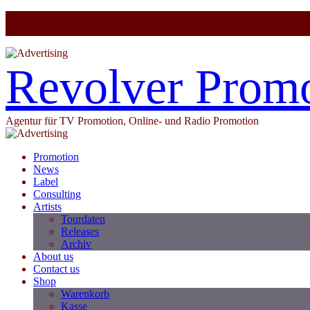
Revolver Prom
Agentur für TV Promotion, Online- und Radio Promotion
Promotion
News
Label
Consulting
Artists
Tourdaten
Releases
Archiv
About us
Contact us
Shop
Warenkorb
Kasse