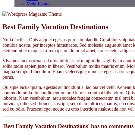
Mein Konto
Best Family Vacation Destinations
Nulla facilisi. Duis aliquet egestas purus in blandit. Curabitur vulputat
conubia nostra, per inceptos himenaeos. Sed molestie augue sit amet le
eleifend ut et magna. Lorem ipsum dolor sit amet, consectetur adipiscin
Vivamus luctus urna sed urna ultricies ac tempor dui sagittis. In cond
sollicitudin sapien justo in libero. Vestibulum mollis mauris enim. M
magna semper bibendum. Etiam scelerisque, nunc ac egestas consequat,
purus.
Quisque lacus quam, egestas ac tincidunt a, lacinia vel velit. Aenean 
commodo nulla. In condimentum orci id nisl volutpat bibendum. Quis
lobortis. Nam vestibulum, arcu sodales feugiat consectetur, nisl orci
pulvinar, odio sed rhoncus suscipit, sem diam ultrices mauris, eu conse
sed eu odio. Praesent eget neque eu eros interdum malesuada non vel leo
'Best Family Vacation Destinations' has no comments