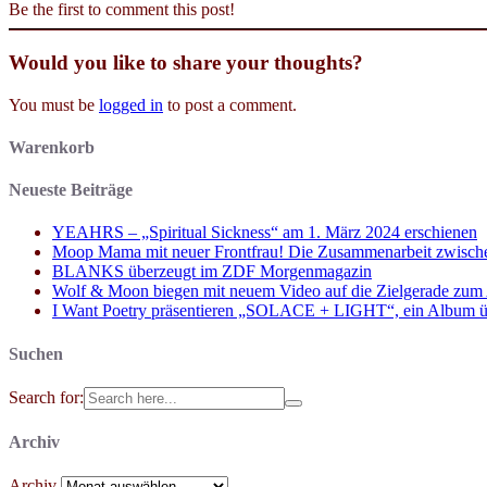
Be the first to comment this post!
Would you like to share your thoughts?
You must be
logged in
to post a comment.
Warenkorb
Neueste Beiträge
YEAHRS – „Spiritual Sickness“ am 1. März 2024 erschienen
Moop Mama mit neuer Frontfrau! Die Zusammenarbeit zwisch
BLANKS überzeugt im ZDF Morgenmagazin
Wolf & Moon biegen mit neuem Video auf die Zielgerade zum
I Want Poetry präsentieren „SOLACE + LIGHT“, ein Album über d
Suchen
Search for:
Archiv
Archiv