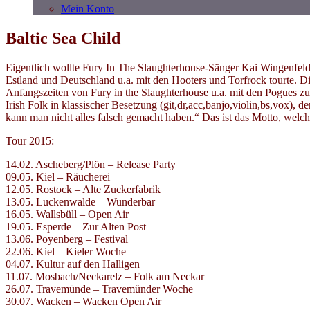
Mein Konto
Baltic Sea Child
Eigentlich wollte Fury In The Slaughterhouse-Sänger Kai Wingenfeld
Estland und Deutschland u.a. mit den Hooters und Torfrock tourte. D
Anfangszeiten von Fury in the Slaughterhouse u.a. mit den Pogues zu
Irish Folk in klassischer Besetzung (git,dr,acc,banjo,violin,bs,vox)
kann man nicht alles falsch gemacht haben.“ Das ist das Motto, welc
Tour 2015:
14.02. Ascheberg/Plön – Release Party
09.05. Kiel – Räucherei
12.05. Rostock – Alte Zuckerfabrik
13.05. Luckenwalde – Wunderbar
16.05. Wallsbüll – Open Air
19.05. Esperde – Zur Alten Post
13.06. Poyenberg – Festival
22.06. Kiel – Kieler Woche
04.07. Kultur auf den Halligen
11.07. Mosbach/Neckarelz – Folk am Neckar
26.07. Travemünde – Travemünder Woche
30.07. Wacken – Wacken Open Air