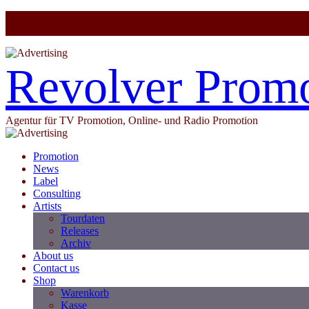
Revolver Prom
Agentur für TV Promotion, Online- und Radio Promotion
Promotion
News
Label
Consulting
Artists
Tourdaten
Releases
Archiv
About us
Contact us
Shop
Warenkorb
Kasse