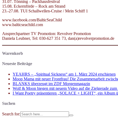
31.07. Tönning – Packhausfestival
15.08. Eckernförde – Rock am Strand
23.-27.08. TUI Schallwellen-Cruise / Mein Schiff 1
www.facebook.com/BalticSeaChild
www.balticseachild.com
Ansprechpartner TV Promotion: Revolver Promotion
Daniela Leubner, Tel: 030-627 351 73, dan(a)revolverpromotion.de
Warenkorb
Neueste Beiträge
YEAHRS – „Spiritual Sickness“ am 1. März 2024 erschienen
Moop Mama mit neuer Frontfrau! Die Zusammenarbeit zwisch
BLANKS überzeugt im ZDF Morgenmagazin
Wolf & Moon biegen mit neuem Video auf die Zielgerade zum
I Want Poetry präsentieren „SOLACE + LIGHT“, ein Album über d
Suchen
Search for: