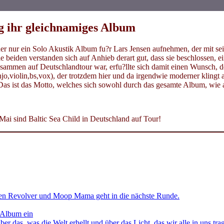
ag ihr gleichnamiges Album
er nur ein Solo Akustik Album fu?r Lars Jensen aufnehmen, der mit sei
ie beiden verstanden sich auf Anhieb derart gut, dass sie beschlossen
sammen auf Deutschlandtour war, erfu?llte sich damit einen Wunsch, de
banjo,violin,bs,vox), der trotzdem hier und da irgendwie moderner klin
Das ist das Motto, welches sich sowohl durch das gesamte Album, wie a
Mai sind Baltic Sea Child in Deutschland auf Tour!
en Revolver und Moop Mama geht in die nächste Runde.
 Album ein
as, was die Welt erhellt und über das Licht, das wir alle in uns tra