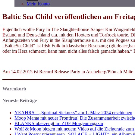
Mein Konto
Baltic Sea Child veröffentlichen am Freit
Eigentlich wollte Fury In The Slaughterhouse-Sänger Kai Wingenfeld
Estland und Deutschland u.a. mit den Hooters und Torfrock tourte. D
Anfangszeiten von Fury in the Slaughterhouse u.a. mit den Pogues zu
„BalticSeaChild“ ist Irish Folk in klassischer Besetzung (git,dr,acc,
oder im Herz schmerzt, kann man nicht alles falsch gemacht haben.“ 
Am 14.02.2015 ist Record Release Party in Ascheberg/Plön ab Mitte 
Warenkorb
Neueste Beiträge
YEAHRS – „Spiritual Sickness“ am 1. März 2024 erschienen
Moop Mama mit neuer Frontfrau! Die Zusammenarbeit zwisch
BLANKS überzeugt im ZDF Morgenmagazin
Wolf & Moon biegen mit neuem Video auf die Zielgerade zum
I Want Poetry präsentieren „SOLACE + LIGHT“, ein Album über d