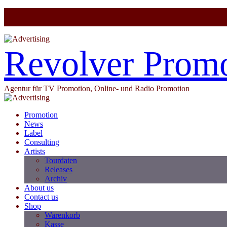
Revolver Prom
Agentur für TV Promotion, Online- und Radio Promotion
Promotion
News
Label
Consulting
Artists
Tourdaten
Releases
Archiv
About us
Contact us
Shop
Warenkorb
Kasse