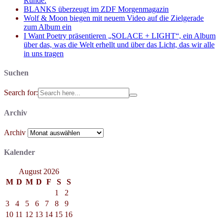
Runde.
BLANKS überzeugt im ZDF Morgenmagazin
Wolf & Moon biegen mit neuem Video auf die Zielgerade
zum Album ein
I Want Poetry präsentieren „SOLACE + LIGHT“, ein Album
über das, was die Welt erhellt und über das Licht, das wir alle
in uns tragen
Suchen
Search for:
Archiv
Archiv
Kalender
August 2026
M
D
M
D
F
S
S
1
2
3
4
5
6
7
8
9
10
11
12
13
14
15
16