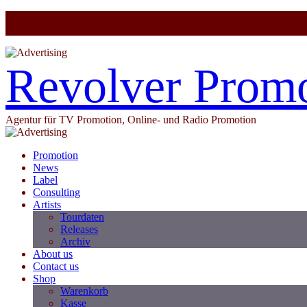
Revolver Prom
Agentur für TV Promotion, Online- und Radio Promotion
Promotion
News
Label
Consulting
Artists
Tourdaten
Releases
Archiv
About us
Contact us
Shop
Warenkorb
Kasse