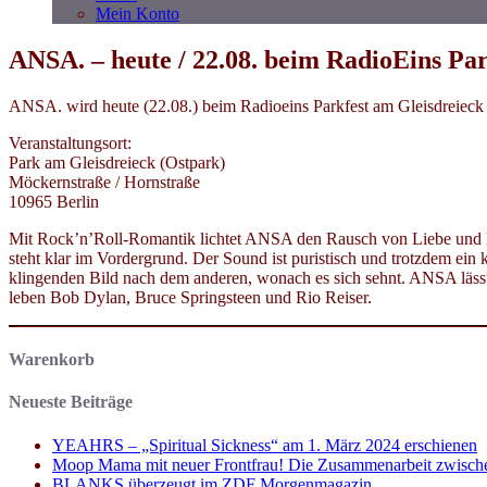
Mein Konto
ANSA. – heute / 22.08. beim RadioEins Par
ANSA. wird heute (22.08.) beim Radioeins Parkfest am Gleisdreieck
Veranstaltungsort:
Park am Gleisdreieck (Ostpark)
Möckernstraße / Hornstraße
10965 Berlin
Mit Rock’n’Roll-Romantik lichtet ANSA den Rausch von Liebe und Leb
steht klar im Vordergrund. Der Sound ist puristisch und trotzdem ei
klingenden Bild nach dem anderen, wonach es sich sehnt. ANSA lässt 
leben Bob Dylan, Bruce Springsteen und Rio Reiser.
Warenkorb
Neueste Beiträge
YEAHRS – „Spiritual Sickness“ am 1. März 2024 erschienen
Moop Mama mit neuer Frontfrau! Die Zusammenarbeit zwisch
BLANKS überzeugt im ZDF Morgenmagazin