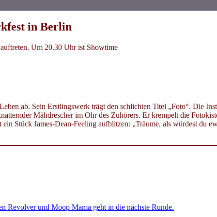
kfest in Berlin
 auftreten. Um 20.30 Uhr ist Showtime
en ab. Sein Erstlingswerk trägt den schlichten Titel „Foto“. Die In
n knatternder Mähdrescher im Ohr des Zuhörers. Er krempelt die Fotoki
ein Stück James-Dean-Feeling aufblitzen: „Träume, als würdest du ewi
en Revolver und Moop Mama geht in die nächste Runde.