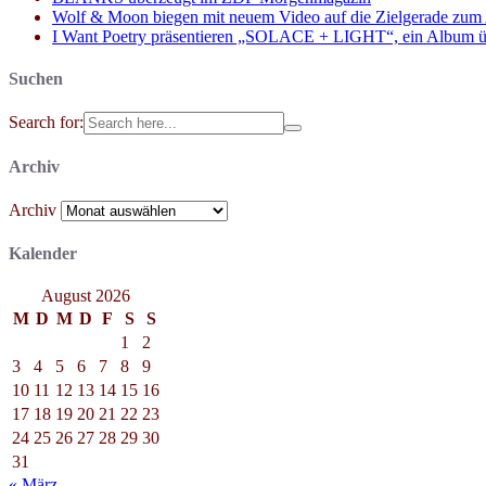
Wolf & Moon biegen mit neuem Video auf die Zielgerade zum
I Want Poetry präsentieren „SOLACE + LIGHT“, ein Album über d
Suchen
Search for:
Archiv
Archiv
Kalender
August 2026
M
D
M
D
F
S
S
1
2
3
4
5
6
7
8
9
10
11
12
13
14
15
16
17
18
19
20
21
22
23
24
25
26
27
28
29
30
31
« März