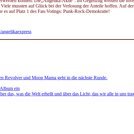
er erwerben können: Die„Angelika-Aktie“. Im Gegenzug werden die Inv
Viele mussten auf Glück bei der Verlosung der Anteile hoffen. Auf der
ffte es auf Platz 1 des Fan-Votings: Punk-Rock-Demokratie!
angelikaexpress
en Revolver und Moop Mama geht in die nächste Runde.
 Album ein
as, was die Welt erhellt und über das Licht, das wir alle in uns tra