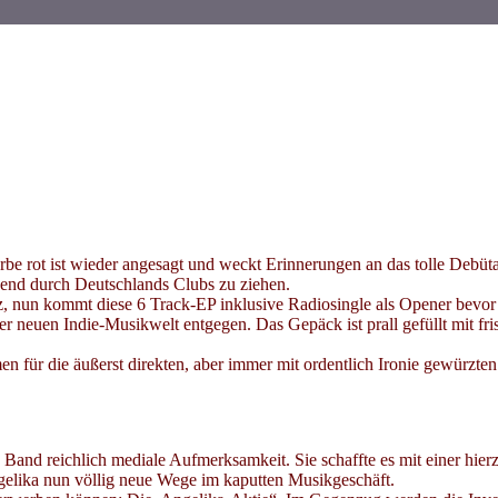
arbe rot ist wieder angesagt und weckt Erinnerungen an das tolle Deb
nd durch Deutschlands Clubs zu ziehen.
, nun kommt diese 6 Track-EP inklusive Radiosingle als Opener bevor
er neuen Indie-Musikwelt entgegen. Das Gepäck ist prall gefüllt mit fr
en für die äußerst direkten, aber immer mit ordentlich Ironie gewür
 Band reichlich mediale Aufmerksamkeit. Sie schaffte es mit einer hie
elika nun völlig neue Wege im kaputten Musikgeschäft.