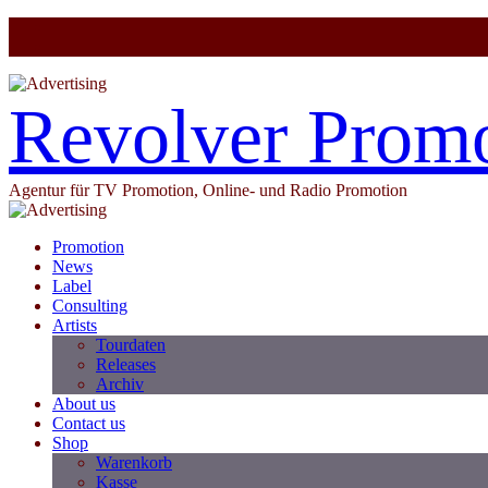
Revolver Prom
Agentur für TV Promotion, Online- und Radio Promotion
Promotion
News
Label
Consulting
Artists
Tourdaten
Releases
Archiv
About us
Contact us
Shop
Warenkorb
Kasse