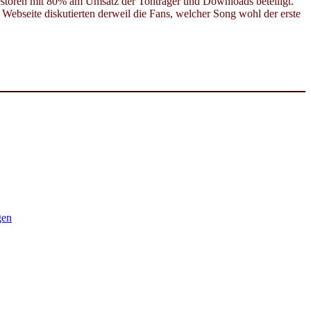
estoren mit 80% am Umsatz der Tonträger und Downloads beteiligt.
 Webseite diskutierten derweil die Fans, welcher Song wohl der erste
gen