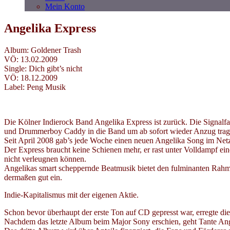
Mein Konto
Angelika Express
Album: Goldener Trash
VÖ: 13.02.2009
Single: Dich gibt’s nicht
VÖ: 18.12.2009
Label: Peng Musik
Die Kölner Indierock Band Angelika Express ist zurück. Die Signalf
und Drummerboy Caddy in die Band um ab sofort wieder Anzug trage
Seit April 2008 gab’s jede Woche einen neuen Angelika Song im Netz
Der Express braucht keine Schienen mehr, er rast unter Volldampf ein
nicht verleugnen können.
Angelikas smart scheppernde Beatmusik bietet den fulminanten Rahm
dermaßen gut ein.
Indie-Kapitalismus mit der eigenen Aktie.
Schon bevor überhaupt der erste Ton auf CD gepresst war, erregte die
Nachdem das letzte Album beim Major Sony erschien, geht Tante Ang